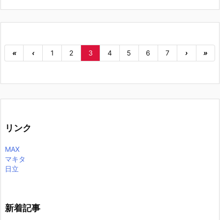
«
‹
1
2
3
4
5
6
7
›
»
リンク
MAX
マキタ
日立
新着記事