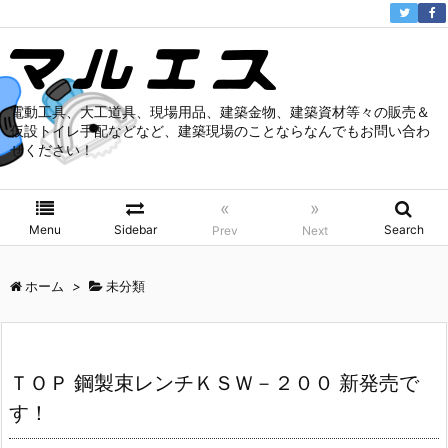
電動工具、大工道具、現場用品、建築金物、建築資材等々の販売＆
仮設トイレ手配などなど、建築現場のことならなんでもお問い合わ
せください！
«
»
Menu
Sidebar
Search
Prev
Next
ホーム
>
未分類
ＴＯＰ 鋼製束レンチＫＳＷ－２００ 新発売で
す！