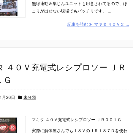
無線連動＆集じんユニットも用意されてるので、ほ
こりが出せない現場でもバッチリです。 ...
記事を読む
マキタ ４０Ｖ２ ...
タ ４０Ｖ充電式レシプロソー ＪＲ
１Ｇ
11月26日
未分類
マキタ ４０Ｖ充電式レシプロソー ＪＲ００１Ｇ
実際に解体屋さんでも１８ＶのＪＲ１８７Ｄを使わ