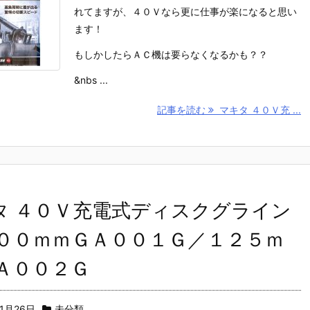
れてますが、４０Ｖなら更に仕事が楽になると思い
ます！
もしかしたらＡＣ機は要らなくなるかも？？
&nbs ...
記事を読む
マキタ ４０Ｖ充 ...
タ ４０Ｖ充電式ディスクグライン
１００ｍｍＧＡ００１Ｇ／１２５ｍ
ＧＡ００２Ｇ
11月26日
未分類