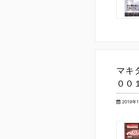
マキ
００
2019年