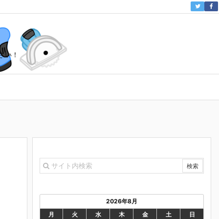
さい！
2026年8月
月
火
水
木
金
土
日