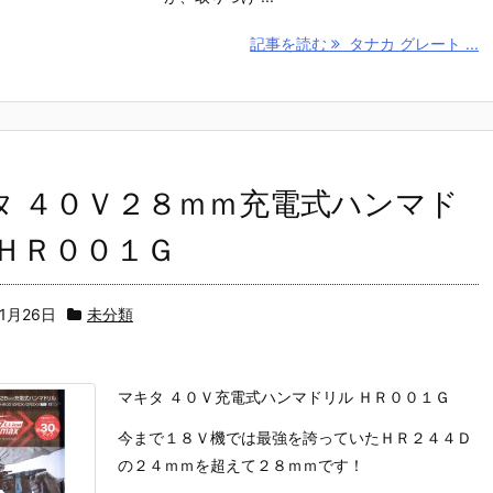
記事を読む
タナカ グレート ...
タ ４０Ｖ２８ｍｍ充電式ハンマド
 ＨＲ００１Ｇ
11月26日
未分類
マキタ ４０Ｖ充電式ハンマドリル ＨＲ００１Ｇ
今まで１８Ｖ機では最強を誇っていたＨＲ２４４Ｄ
の２４ｍｍを超えて２８ｍｍです！