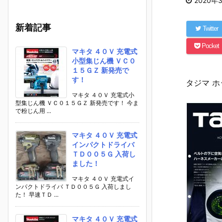
2020年
新着記事
Twitter
Pocket
マキタ ４０Ｖ 充電式
小型集じん機 ＶＣ０
１５ＧＺ 新発売で
す！
タジマ 
マキタ ４０Ｖ 充電式小
型集じん機 ＶＣ０１５ＧＺ 新発売です！ 今ま
で粉じん用 ...
マキタ ４０Ｖ 充電式
インパクトドライバ
ＴＤ００５Ｇ 入荷し
ました！
マキタ ４０Ｖ 充電式イ
ンパクトドライバ ＴＤ００５Ｇ 入荷しまし
た！ 早速ＴＤ ...
マキタ ４０Ｖ 充電式