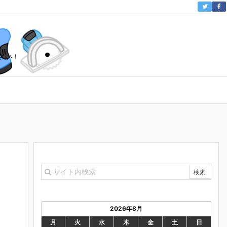
さい！
2026年8月
月
火
水
木
金
土
日