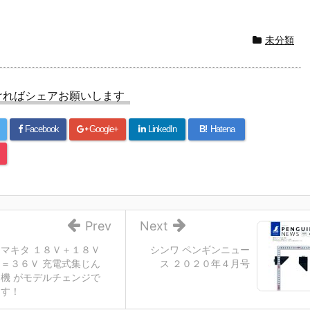
未分類
ければシェアお願いします
Facebook
Google+
LinkedIn
B!
Hatena
Prev
Next
マキタ １８Ｖ＋１８Ｖ
シンワ ペンギンニュー
＝３６Ｖ 充電式集じん
ス ２０２０年４月号
機 がモデルチェンジで
す！