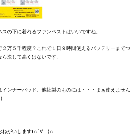
ネスの下に着れるファンベストはいいですね。
で２万５千程度？これで１日９時間使えるバッテリーまでつ
なら決して高くはないです。
はインナーパッド、他社製のものには・・・まぁ使えません
)
ねがいします(∩´∀｀)∩