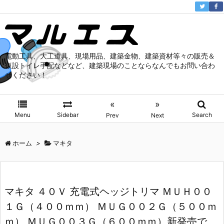
電動工具、大工道具、現場用品、建築金物、建築資材等々の販売＆
仮設トイレ手配などなど、建築現場のことならなんでもお問い合わ
せください！
«
»
Menu
Sidebar
Search
Prev
Next
ホーム
>
マキタ
マキタ ４０Ｖ 充電式ヘッジトリマ ＭＵＨ００
１Ｇ（４００ｍｍ） ＭＵＧ００２Ｇ（５００ｍ
ｍ） ＭＵＧ００３Ｇ（６００ｍｍ）新発売で