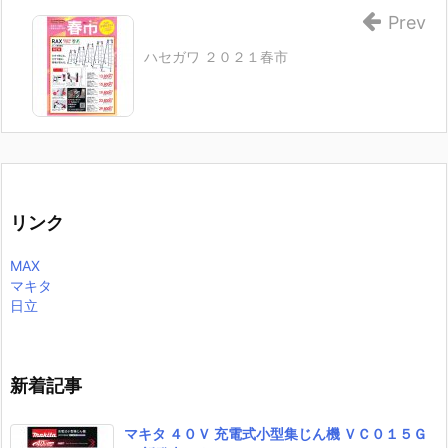
Prev
ハセガワ ２０２１春市
リンク
MAX
マキタ
日立
新着記事
マキタ ４０Ｖ 充電式小型集じん機 ＶＣ０１５Ｇ