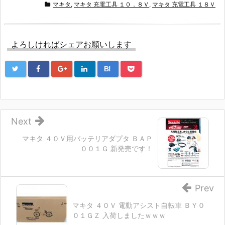
マキタ
,
マキタ 充電工具 １０．８Ｖ
,
マキタ 充電工具 １８Ｖ
よろしければシェアお願いします
B!
Next
マキタ ４０Ｖ用バッテリアダプタ ＢＡＰ
００１Ｇ 新発売です！
Prev
マキタ ４０Ｖ 電動アシスト自転車 ＢＹ０
０１ＧＺ 入荷しましたｗｗｗ