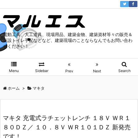
電動工具、大工道具、現場用品、建築金物、建築資材等々の販売＆
仮設トイレ手配などなど、建築現場のことならなんでもお問い合わ
せください！
«
»
Menu
Sidebar
Search
Prev
Next
ホーム
>
マキタ
マキタ 充電式ラチェットレンチ １８Ｖ ＷＲ１
８０ＤＺ／ １０．８Ｖ ＷＲ１０１ＤＺ 新発売
です！