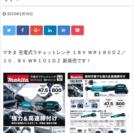
2023年2月10日
B!
マキタ 充電式ラチェットレンチ １８Ｖ ＷＲ１８０ＤＺ／
１０．８Ｖ ＷＲ１０１ＤＺ 新発売です！