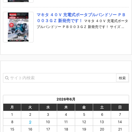
マキタ ４０Ｖ 充電式ポータブルバンドソー ＰＢ
００３ＧＺ 新発売です！
マキタ ４０Ｖ 充電式ポータ
ブルバンドソー ＰＢ００３ＧＺ 新発売です！ サイズ ...
2026年6月
月
火
水
木
金
土
日
1
2
3
4
5
6
7
8
9
10
11
12
13
14
15
16
17
18
19
20
21