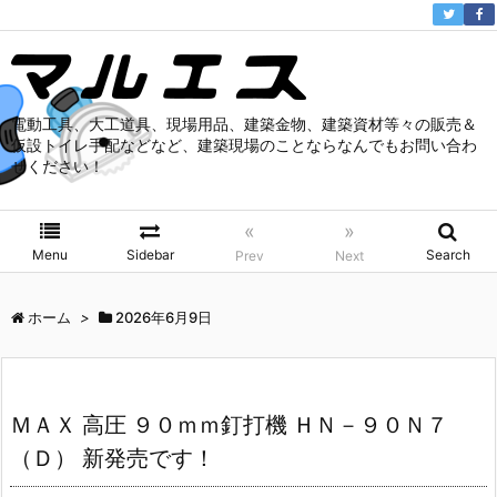
電動工具、大工道具、現場用品、建築金物、建築資材等々の販売＆
仮設トイレ手配などなど、建築現場のことならなんでもお問い合わ
せください！
«
»
Menu
Sidebar
Search
Prev
Next
ホーム
>
2026年6月9日
ＭＡＸ 高圧 ９０ｍｍ釘打機 ＨＮ－９０Ｎ７
（Ｄ） 新発売です！