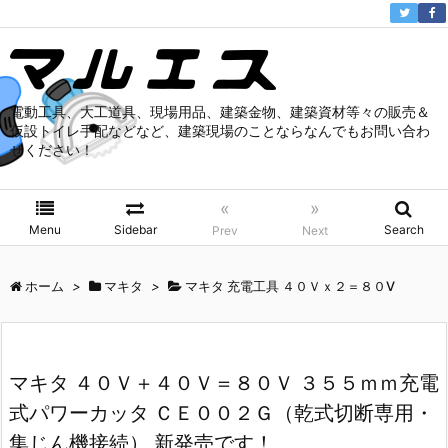
電動工具、大工道具、現場用品、建築金物、建築資材等々の販売＆
仮設トイレ手配などなど、建築現場のことならなんでもお問い合わ
せください！
«
»
Menu
Sidebar
Search
Prev
Next
ホーム
>
マキタ
>
マキタ 充電工具 ４０Ｖｘ２＝８０V
マキタ ４０Ｖ＋４０Ｖ＝８０Ｖ ３５５ｍｍ充電
式パワーカッタ ＣＥ００２Ｇ（乾式切断専用・
集じん機接続） 新発売です！